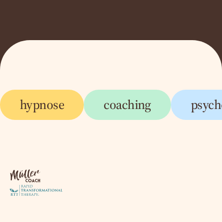
hypnose
coaching
psych