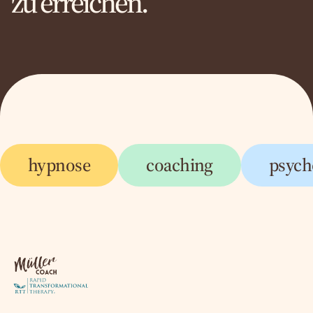
zu erreichen.
hypnose
coaching
psych