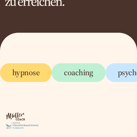
zu erreichen.
hypnose
coaching
psych